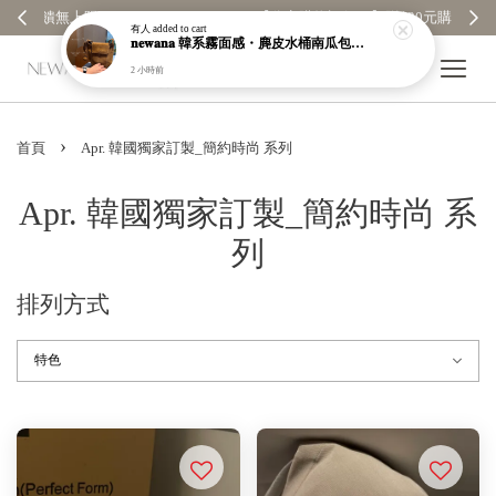
【分享購物評價💬】贈$30元購物金
有人
added to cart
𝐧𝐞𝐰𝐚𝐧𝐚 韓系霧面感・麂皮水桶南瓜包｜通勤日常包｜高級皮革｜現貨＋預購【nk62】
2 小時前
›
首頁
Apr. 韓國獨家訂製_簡約時尚 系列
Apr. 韓國獨家訂製_簡約時尚 系
列
排列方式