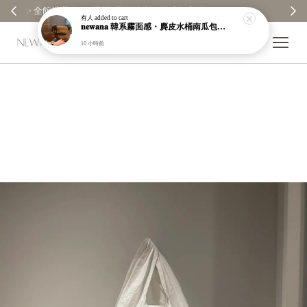
【分享購物評價💬】贈$30元購物金
有人
added to cart
𝐧𝐞𝐰𝐚𝐧𝐚 韓系霧面感・麂皮水桶南瓜包｜通勤日常包｜高級皮革｜現貨＋預購【nk62】
10 小時前