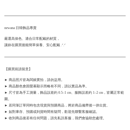
newana 日韓飾品專賣
嚴選高保色、適合日常配戴的材質，
讓妳在購買後能簡單保養、安心配戴 .ᐟ.ᐟ
【購買前請留意】
► 商品照片皆為闆娘實拍，請勿盜用。
► 商品顏色會因螢幕顯示而略有不同，請以實品為準。
► 尺寸皆為手工測量，飾品誤差約 0.5–1 cm、服飾誤差約 1–2 cm，皆屬正常範
圍。
► 若同筆訂單同時包含現貨與預購商品，將於商品備齊後一併出貨。
► 如對庫存、預購或到貨時間有疑問，歡迎先聯繫客服確認。
► 收到商品後若有任何問題，請先私訊客服，我們會協助您處理。