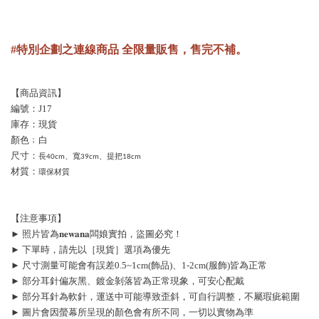
#特別企劃之連線商品 全限量販售，售完不補。
【商品資訊】
編號：J17
庫存：現貨
顏色﹔白
尺寸：
長40cm、寬39cm、提把18cm
材質：
環保材質
【注意事項】
► 照片皆為𝐧𝐞𝐰𝐚𝐧𝐚闆娘實拍，盜圖必究！
► 下單時，請先以［現貨］選項為優先
► 尺寸測量可能會有誤差0.5~1cm(飾品)、1-2cm(服飾)皆為正常
► 部分耳針偏灰黑、鍍金剝落皆為正常現象，可安心配戴
► 部分耳針為軟針，運送中可能導致歪斜，可自行調整，不屬瑕疵範圍
► 圖片會因螢幕所呈現的顏色會有所不同，一切以實物為準